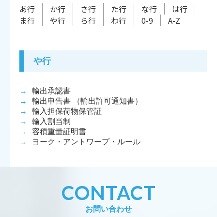
あ行
か行
さ行
た行
な行
は行
ま行
や行
ら行
わ行
0-9
A-Z
や行
→
輸出承認書
→
輸出申告書 （輸出許可通知書）
→
輸入担保荷物保管証
→
輸入割当制
→
容積重量証明書
→
ヨーク・アントワープ・ルール
CONTACT
お問い合わせ