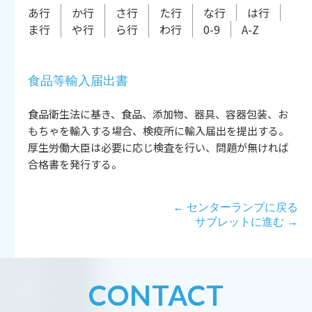
あ行
か行
さ行
た行
な行
は行
ま行
や行
ら行
わ行
0-9
A-Z
食品等輸入届出書
食品衛生法に基き、食品、添加物、器具、容器包装、お
もちゃを輸入する場合、検疫所に輸入届出を提出する。
厚生労働大臣は必要に応じ検査を行い、問題が無ければ
合格書を発行する。
← センターランプに戻る
サブレットに進む →
CONTACT